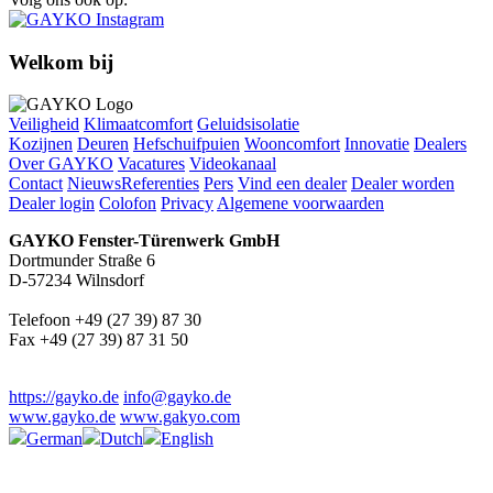
Welkom bij
Veiligheid
Klimaatcomfort
Geluidsisolatie
Kozijnen
Deuren
Hefschuifpuien
Wooncomfort
Innovatie
Dealers
Over GAYKO
Vacatures
Videokanaal
Contact
Nieuws
Referenties
Pers
Vind een dealer
Dealer worden
Dealer login
Colofon
Privacy
Algemene voorwaarden
GAYKO Fenster-Türenwerk GmbH
Dortmunder Straße 6
D-57234 Wilnsdorf
Telefoon +49 (27 39) 87 30
Fax +49 (27 39) 87 31 50
https://gayko.de
info@gayko.de
www.gayko.de
www.gakyo.com
German
Dutch
English