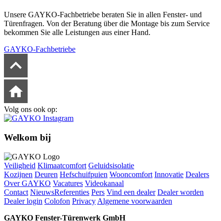
Unsere GAYKO-Fachbetriebe beraten Sie in allen Fenster- und
Türenfragen. Von der Beratung über die Montage bis zum Service
bekommen Sie alle Leistungen aus einer Hand.
GAYKO-Fachbetriebe
Volg ons ook op:
Welkom bij
Veiligheid
Klimaatcomfort
Geluidsisolatie
Kozijnen
Deuren
Hefschuifpuien
Wooncomfort
Innovatie
Dealers
Over GAYKO
Vacatures
Videokanaal
Contact
Nieuws
Referenties
Pers
Vind een dealer
Dealer worden
Dealer login
Colofon
Privacy
Algemene voorwaarden
GAYKO Fenster-Türenwerk GmbH