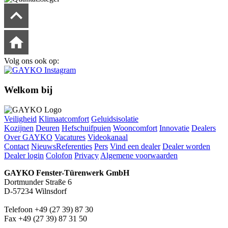
Volg ons ook op:
Welkom bij
Veiligheid
Klimaatcomfort
Geluidsisolatie
Kozijnen
Deuren
Hefschuifpuien
Wooncomfort
Innovatie
Dealers
Over GAYKO
Vacatures
Videokanaal
Contact
Nieuws
Referenties
Pers
Vind een dealer
Dealer worden
Dealer login
Colofon
Privacy
Algemene voorwaarden
GAYKO Fenster-Türenwerk GmbH
Dortmunder Straße 6
D-57234 Wilnsdorf
Telefoon +49 (27 39) 87 30
Fax +49 (27 39) 87 31 50