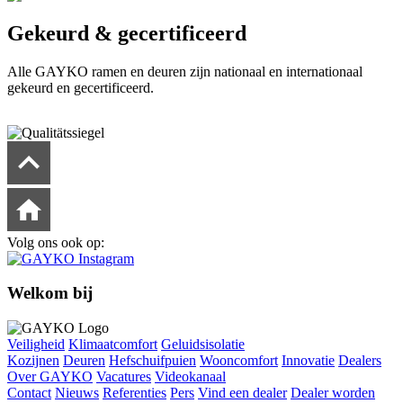
Gekeurd & gecertificeerd
Alle GAYKO ramen en deuren zijn nationaal en internationaal
gekeurd en gecertificeerd.
Volg ons ook op:
Welkom bij
Veiligheid
Klimaatcomfort
Geluidsisolatie
Kozijnen
Deuren
Hefschuifpuien
Wooncomfort
Innovatie
Dealers
Over GAYKO
Vacatures
Videokanaal
Contact
Nieuws
Referenties
Pers
Vind een dealer
Dealer worden